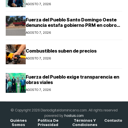
Centroamericanos y del Caribe 2026
AGOSTO 7, 2026
Fuerza del Pueblo Santo Domingo Oeste
denuncia estafa gobierno PRM en cobro
peajes
AGOSTO 7, 2026
Combustibles suben de precios
AGOSTO 7, 2026
Fuerza del Pueblo exige transparencia en
obras viales
AGOSTO 7, 2026
© Copyright 2026 Diariodigitaldominicano.com. All rights reserved
powered by
hostuis.com
Quiénes
Política De
Términos Y
Contacto
Somos
Privacidad
Condiciones