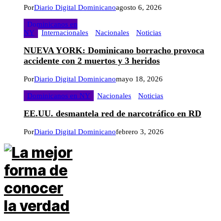
Por
Diario Digital Dominicano
agosto 6, 2026
Dominicanos en
NY
Internacionales
Nacionales
Noticias
NUEVA YORK: Dominicano borracho provoca
accidente con 2 muertos y 3 heridos
Por
Diario Digital Dominicano
mayo 18, 2026
Dominicanos en NY
Nacionales
Noticias
EE.UU. desmantela red de narcotráfico en RD
Por
Diario Digital Dominicano
febrero 3, 2026