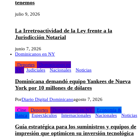
tenemos
julio 9, 2026
La Irretroactividad de la Ley frente a la
Jurisdicción Notarial
junio 7, 2026
Dominicanos en NY
Deportes
Dominicanos en
NY
Judiciales
Nacionales
Noticias
Dominicana demandó equipo Yankees de Nueva
York por 10 millones de dólares
Por
Diario Digital Dominicano
agosto 7, 2026
Cine
Deportes
Dominicanos en NY
Economia &
Banca
Espectáculos
Internacionales
Nacionales
Noticias
Guía estratégica para los suministros y equipos de
impresión que optimicen su inversión tecnológica