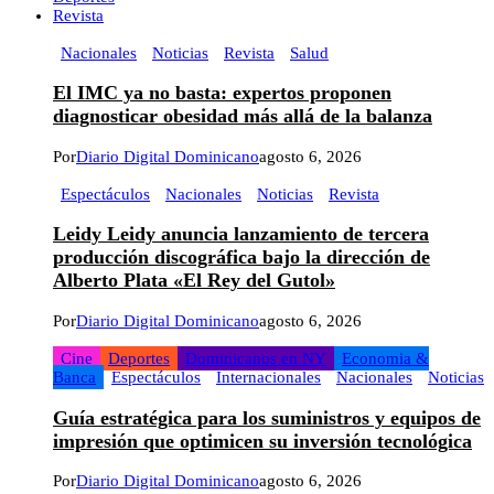
Revista
Nacionales
Noticias
Revista
Salud
El IMC ya no basta: expertos proponen
diagnosticar obesidad más allá de la balanza
Por
Diario Digital Dominicano
agosto 6, 2026
Espectáculos
Nacionales
Noticias
Revista
Leidy Leidy anuncia lanzamiento de tercera
producción discográfica bajo la dirección de
Alberto Plata «El Rey del Gutol»
Por
Diario Digital Dominicano
agosto 6, 2026
Cine
Deportes
Dominicanos en NY
Economia &
Banca
Espectáculos
Internacionales
Nacionales
Noticias
Guía estratégica para los suministros y equipos de
impresión que optimicen su inversión tecnológica
Por
Diario Digital Dominicano
agosto 6, 2026