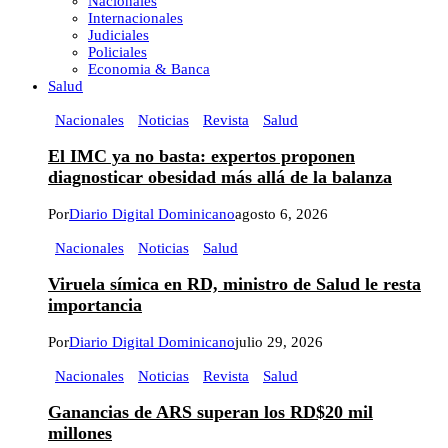
Nacionales
Internacionales
Judiciales
Policiales
Economia & Banca
Salud
Nacionales
Noticias
Revista
Salud
El IMC ya no basta: expertos proponen
diagnosticar obesidad más allá de la balanza
Por
Diario Digital Dominicano
agosto 6, 2026
Nacionales
Noticias
Salud
Viruela símica en RD, ministro de Salud le resta
importancia
Por
Diario Digital Dominicano
julio 29, 2026
Nacionales
Noticias
Revista
Salud
Ganancias de ARS superan los RD$20 mil
millones