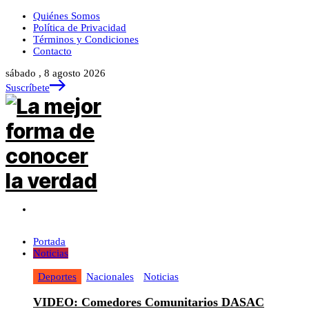
Quiénes Somos
Política de Privacidad
Términos y Condiciones
Contacto
sábado , 8 agosto 2026
Suscríbete
Portada
Noticias
Deportes
Nacionales
Noticias
VIDEO: Comedores Comunitarios DASAC