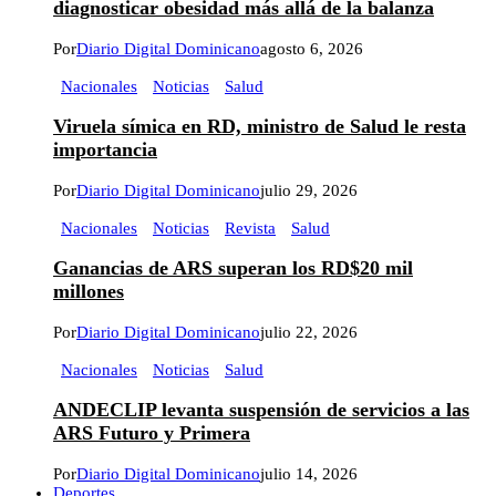
diagnosticar obesidad más allá de la balanza
Por
Diario Digital Dominicano
agosto 6, 2026
Nacionales
Noticias
Salud
Viruela símica en RD, ministro de Salud le resta
importancia
Por
Diario Digital Dominicano
julio 29, 2026
Nacionales
Noticias
Revista
Salud
Ganancias de ARS superan los RD$20 mil
millones
Por
Diario Digital Dominicano
julio 22, 2026
Nacionales
Noticias
Salud
ANDECLIP levanta suspensión de servicios a las
ARS Futuro y Primera
Por
Diario Digital Dominicano
julio 14, 2026
Deportes