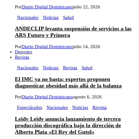
Por
Diario Digital Dominicano
julio 22, 2026
Nacionales
Noticias
Salud
ANDECLIP levanta suspensión de servicios a las
ARS Futuro y Primera
Por
Diario Digital Dominicano
julio 14, 2026
Deportes
Revista
Nacionales
Noticias
Revista
Salud
El IMC ya no basta: expertos proponen
diagnosticar obesidad más allá de la balanza
Por
Diario Digital Dominicano
agosto 6, 2026
Espectáculos
Nacionales
Noticias
Revista
Leidy Leidy anuncia lanzamiento de tercera
producción discográfica bajo la dirección de
Alberto Plata «El Rey del Gutol»