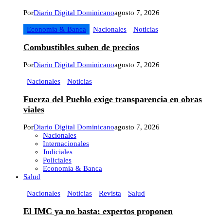
Por
Diario Digital Dominicano
agosto 7, 2026
Economia & Banca
Nacionales
Noticias
Combustibles suben de precios
Por
Diario Digital Dominicano
agosto 7, 2026
Nacionales
Noticias
Fuerza del Pueblo exige transparencia en obras
viales
Por
Diario Digital Dominicano
agosto 7, 2026
Nacionales
Internacionales
Judiciales
Policiales
Economia & Banca
Salud
Nacionales
Noticias
Revista
Salud
El IMC ya no basta: expertos proponen