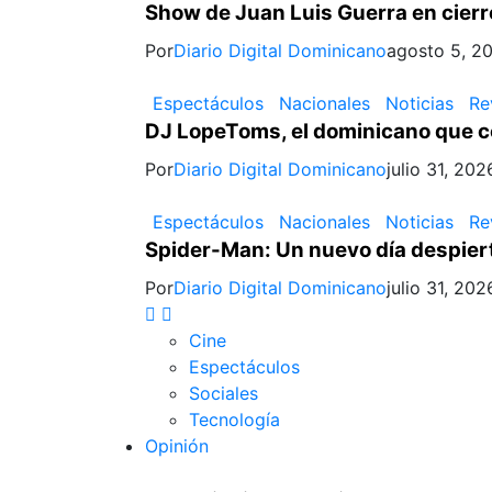
Show de Juan Luis Guerra en cier
Por
Diario Digital Dominicano
agosto 5, 2
Espectáculos
Nacionales
Noticias
Re
DJ LopeToms, el dominicano que c
Por
Diario Digital Dominicano
julio 31, 202
Espectáculos
Nacionales
Noticias
Re
Spider-Man: Un nuevo día despier
Por
Diario Digital Dominicano
julio 31, 202
Cine
Espectáculos
Sociales
Tecnología
Opinión