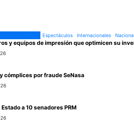
conomia & Banca
Espectáculos
Internacionales
Naciona
ros y equipos de impresión que optimicen su inve
026
m y cómplices por fraude SeNasa
026
 Estado a 10 senadores PRM
026