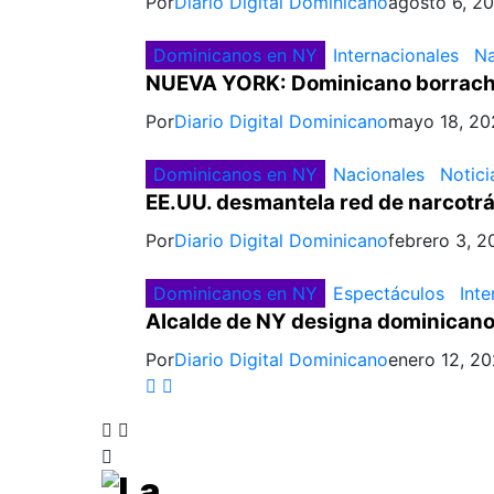
Por
Diario Digital Dominicano
agosto 6, 2
Dominicanos en NY
Internacionales
Na
NUEVA YORK: Dominicano borracho
Por
Diario Digital Dominicano
mayo 18, 20
Dominicanos en NY
Nacionales
Notici
EE.UU. desmantela red de narcotrá
Por
Diario Digital Dominicano
febrero 3, 2
Dominicanos en NY
Espectáculos
Inte
Alcalde de NY designa dominicano
Por
Diario Digital Dominicano
enero 12, 2