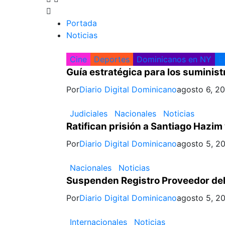
Portada
Noticias
Cine
Deportes
Dominicanos en NY
E
Guía estratégica para los suminist
Por
Diario Digital Dominicano
agosto 6, 2
Judiciales
Nacionales
Noticias
Ratifican prisión a Santiago Hazi
Por
Diario Digital Dominicano
agosto 5, 2
Nacionales
Noticias
Suspenden Registro Proveedor del
Por
Diario Digital Dominicano
agosto 5, 2
Internacionales
Noticias