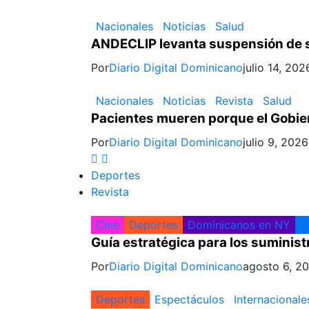
Nacionales
Noticias
Salud
ANDECLIP levanta suspensión de se
Por
Diario Digital Dominicano
julio 14, 202
Nacionales
Noticias
Revista
Salud
Pacientes mueren porque el Gobie
Por
Diario Digital Dominicano
julio 9, 2026
Deportes
Revista
Cine
Deportes
Dominicanos en NY
E
Guía estratégica para los suminist
Por
Diario Digital Dominicano
agosto 6, 2
Deportes
Espectáculos
Internacionale