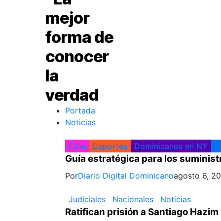
Portada
Noticias
Cine
Deportes
Dominicanos en NY
E
Guía estratégica para los suminist
Por
Diario Digital Dominicano
agosto 6, 2
Judiciales
Nacionales
Noticias
Ratifican prisión a Santiago Hazi