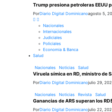
Trump presiona petroleras EEUU pa
Por
Diario Digital Dominicano
agosto 5, 2
Nacionales
Internacionales
Judiciales
Policiales
Economia & Banca
Salud
Nacionales
Noticias
Salud
Viruela símica en RD, ministro de S
Por
Diario Digital Dominicano
julio 29, 20
Nacionales
Noticias
Revista
Salud
Ganancias de ARS superan los RD$
Por
Diario Digital Dominicano
julio 22, 20