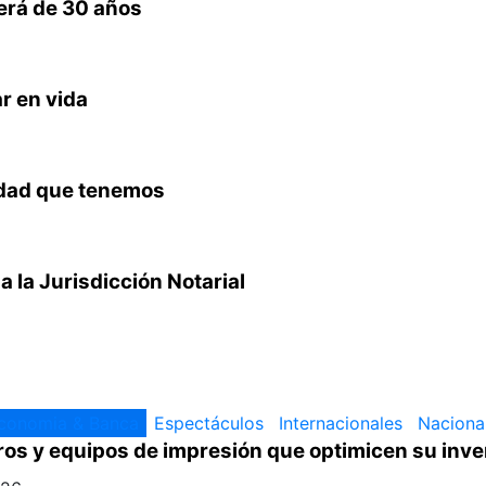
será de 30 años
r en vida
edad que tenemos
 a la Jurisdicción Notarial
conomia & Banca
Espectáculos
Internacionales
Naciona
ros y equipos de impresión que optimicen su inve