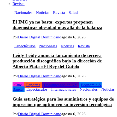
Revista
Nacionales
Noticias
Revista
Salud
El IMC ya no basta: expertos proponen
diagnosticar obesidad más allá de la balanza
Por
Diario Digital Dominicano
agosto 6, 2026
Espectáculos
Nacionales
Noticias
Revista
Leidy Leidy anuncia lanzamiento de tercera
producción discográfica bajo la dirección de
Alberto Plata «El Rey del Gutol»
Por
Diario Digital Dominicano
agosto 6, 2026
Cine
Deportes
Dominicanos en NY
Economia &
Banca
Espectáculos
Internacionales
Nacionales
Noticias
Guía estratégica para los suministros y equipos de
impresión que optimicen su inversión tecnológica
Por
Diario Digital Dominicano
agosto 6, 2026