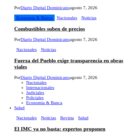
Por
Diario Digital Dominicano
agosto 7, 2026
Economia & Banca
Nacionales
Noticias
Combustibles suben de precios
Por
Diario Digital Dominicano
agosto 7, 2026
Nacionales
Noticias
Fuerza del Pueblo exige transparencia en obras
viales
Por
Diario Digital Dominicano
agosto 7, 2026
Nacionales
Internacionales
Judiciales
Policiales
Economia & Banca
Salud
Nacionales
Noticias
Revista
Salud
El IMC ya no basta: expertos proponen