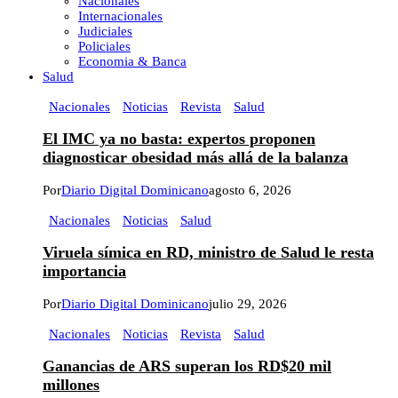
Nacionales
Internacionales
Judiciales
Policiales
Economia & Banca
Salud
Nacionales
Noticias
Revista
Salud
El IMC ya no basta: expertos proponen
diagnosticar obesidad más allá de la balanza
Por
Diario Digital Dominicano
agosto 6, 2026
Nacionales
Noticias
Salud
Viruela símica en RD, ministro de Salud le resta
importancia
Por
Diario Digital Dominicano
julio 29, 2026
Nacionales
Noticias
Revista
Salud
Ganancias de ARS superan los RD$20 mil
millones