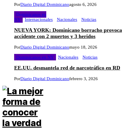
Por
Diario Digital Dominicano
agosto 6, 2026
Dominicanos en
NY
Internacionales
Nacionales
Noticias
NUEVA YORK: Dominicano borracho provoca
accidente con 2 muertos y 3 heridos
Por
Diario Digital Dominicano
mayo 18, 2026
Dominicanos en NY
Nacionales
Noticias
EE.UU. desmantela red de narcotráfico en RD
Por
Diario Digital Dominicano
febrero 3, 2026