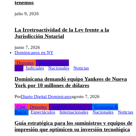
tenemos
julio 9, 2026
La Irretroactividad de la Ley frente a la
Jurisdicción Notarial
junio 7, 2026
Dominicanos en NY
Deportes
Dominicanos en
NY
Judiciales
Nacionales
Noticias
Dominicana demandó equipo Yankees de Nueva
York por 10 millones de dólares
Por
Diario Digital Dominicano
agosto 7, 2026
Cine
Deportes
Dominicanos en NY
Economia &
Banca
Espectáculos
Internacionales
Nacionales
Noticias
Guía estratégica para los suministros y equipos de
impresión que optimicen su inversión tecnológica