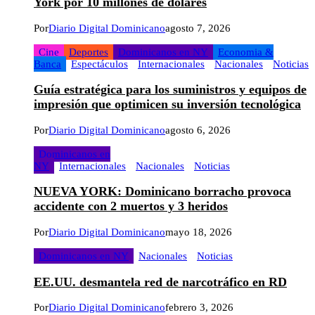
York por 10 millones de dólares
Por
Diario Digital Dominicano
agosto 7, 2026
Cine
Deportes
Dominicanos en NY
Economia &
Banca
Espectáculos
Internacionales
Nacionales
Noticias
Guía estratégica para los suministros y equipos de
impresión que optimicen su inversión tecnológica
Por
Diario Digital Dominicano
agosto 6, 2026
Dominicanos en
NY
Internacionales
Nacionales
Noticias
NUEVA YORK: Dominicano borracho provoca
accidente con 2 muertos y 3 heridos
Por
Diario Digital Dominicano
mayo 18, 2026
Dominicanos en NY
Nacionales
Noticias
EE.UU. desmantela red de narcotráfico en RD
Por
Diario Digital Dominicano
febrero 3, 2026