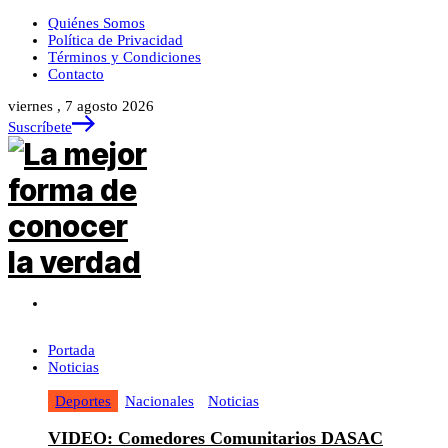
Quiénes Somos
Política de Privacidad
Términos y Condiciones
Contacto
viernes , 7 agosto 2026
Suscríbete
Portada
Noticias
Deportes
Nacionales
Noticias
VIDEO: Comedores Comunitarios DASAC