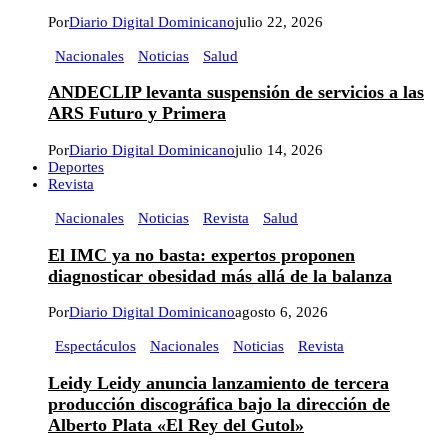
Por
Diario Digital Dominicano
julio 22, 2026
Nacionales
Noticias
Salud
ANDECLIP levanta suspensión de servicios a las
ARS Futuro y Primera
Por
Diario Digital Dominicano
julio 14, 2026
Deportes
Revista
Nacionales
Noticias
Revista
Salud
El IMC ya no basta: expertos proponen
diagnosticar obesidad más allá de la balanza
Por
Diario Digital Dominicano
agosto 6, 2026
Espectáculos
Nacionales
Noticias
Revista
Leidy Leidy anuncia lanzamiento de tercera
producción discográfica bajo la dirección de
Alberto Plata «El Rey del Gutol»