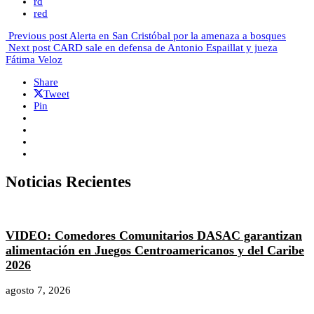
rd
red
Previous post
Alerta en San Cristóbal por la amenaza a bosques
Next post
CARD sale en defensa de Antonio Espaillat y jueza
Fátima Veloz
Share
Tweet
Pin
Noticias Recientes
VIDEO: Comedores Comunitarios DASAC garantizan
alimentación en Juegos Centroamericanos y del Caribe
2026
agosto 7, 2026