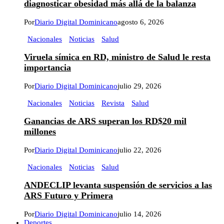
diagnosticar obesidad más allá de la balanza
Por
Diario Digital Dominicano
agosto 6, 2026
Nacionales
Noticias
Salud
Viruela símica en RD, ministro de Salud le resta
importancia
Por
Diario Digital Dominicano
julio 29, 2026
Nacionales
Noticias
Revista
Salud
Ganancias de ARS superan los RD$20 mil
millones
Por
Diario Digital Dominicano
julio 22, 2026
Nacionales
Noticias
Salud
ANDECLIP levanta suspensión de servicios a las
ARS Futuro y Primera
Por
Diario Digital Dominicano
julio 14, 2026
Deportes