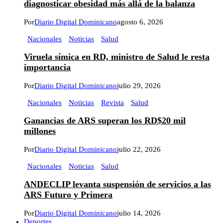
diagnosticar obesidad más allá de la balanza
Por
Diario Digital Dominicano
agosto 6, 2026
Nacionales
Noticias
Salud
Viruela símica en RD, ministro de Salud le resta
importancia
Por
Diario Digital Dominicano
julio 29, 2026
Nacionales
Noticias
Revista
Salud
Ganancias de ARS superan los RD$20 mil
millones
Por
Diario Digital Dominicano
julio 22, 2026
Nacionales
Noticias
Salud
ANDECLIP levanta suspensión de servicios a las
ARS Futuro y Primera
Por
Diario Digital Dominicano
julio 14, 2026
Deportes