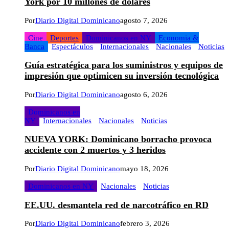
York por 10 millones de dólares
Por
Diario Digital Dominicano
agosto 7, 2026
Cine
Deportes
Dominicanos en NY
Economia &
Banca
Espectáculos
Internacionales
Nacionales
Noticias
Guía estratégica para los suministros y equipos de
impresión que optimicen su inversión tecnológica
Por
Diario Digital Dominicano
agosto 6, 2026
Dominicanos en
NY
Internacionales
Nacionales
Noticias
NUEVA YORK: Dominicano borracho provoca
accidente con 2 muertos y 3 heridos
Por
Diario Digital Dominicano
mayo 18, 2026
Dominicanos en NY
Nacionales
Noticias
EE.UU. desmantela red de narcotráfico en RD
Por
Diario Digital Dominicano
febrero 3, 2026