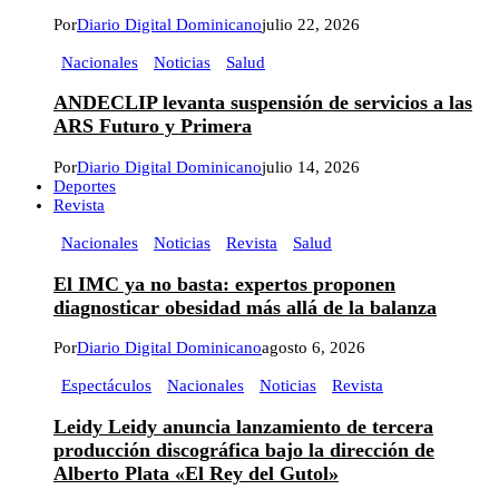
Por
Diario Digital Dominicano
julio 22, 2026
Nacionales
Noticias
Salud
ANDECLIP levanta suspensión de servicios a las
ARS Futuro y Primera
Por
Diario Digital Dominicano
julio 14, 2026
Deportes
Revista
Nacionales
Noticias
Revista
Salud
El IMC ya no basta: expertos proponen
diagnosticar obesidad más allá de la balanza
Por
Diario Digital Dominicano
agosto 6, 2026
Espectáculos
Nacionales
Noticias
Revista
Leidy Leidy anuncia lanzamiento de tercera
producción discográfica bajo la dirección de
Alberto Plata «El Rey del Gutol»