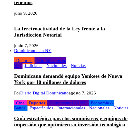
tenemos
julio 9, 2026
La Irretroactividad de la Ley frente a la
Jurisdicción Notarial
junio 7, 2026
Dominicanos en NY
Deportes
Dominicanos en
NY
Judiciales
Nacionales
Noticias
Dominicana demandó equipo Yankees de Nueva
York por 10 millones de dólares
Por
Diario Digital Dominicano
agosto 7, 2026
Cine
Deportes
Dominicanos en NY
Economia &
Banca
Espectáculos
Internacionales
Nacionales
Noticias
Guía estratégica para los suministros y equipos de
impresión que optimicen su inversión tecnológica