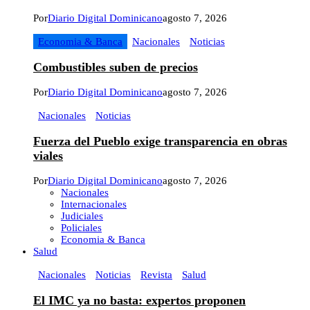
Por
Diario Digital Dominicano
agosto 7, 2026
Economia & Banca
Nacionales
Noticias
Combustibles suben de precios
Por
Diario Digital Dominicano
agosto 7, 2026
Nacionales
Noticias
Fuerza del Pueblo exige transparencia en obras
viales
Por
Diario Digital Dominicano
agosto 7, 2026
Nacionales
Internacionales
Judiciales
Policiales
Economia & Banca
Salud
Nacionales
Noticias
Revista
Salud
El IMC ya no basta: expertos proponen