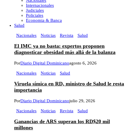
Nacionales
Internacionales
Judiciales
Policiales
Economia & Banca
Salud
Nacionales
Noticias
Revista
Salud
El IMC ya no basta: expertos proponen
diagnosticar obesidad más allá de la balanza
Por
Diario Digital Dominicano
agosto 6, 2026
Nacionales
Noticias
Salud
Viruela símica en RD, ministro de Salud le resta
importancia
Por
Diario Digital Dominicano
julio 29, 2026
Nacionales
Noticias
Revista
Salud
Ganancias de ARS superan los RD$20 mil
millones