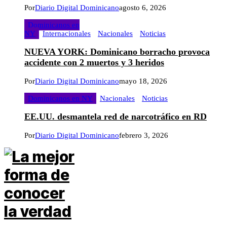
Por
Diario Digital Dominicano
agosto 6, 2026
Dominicanos en
NY
Internacionales
Nacionales
Noticias
NUEVA YORK: Dominicano borracho provoca
accidente con 2 muertos y 3 heridos
Por
Diario Digital Dominicano
mayo 18, 2026
Dominicanos en NY
Nacionales
Noticias
EE.UU. desmantela red de narcotráfico en RD
Por
Diario Digital Dominicano
febrero 3, 2026