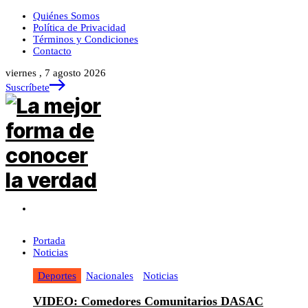
Quiénes Somos
Política de Privacidad
Términos y Condiciones
Contacto
viernes , 7 agosto 2026
Suscríbete
Portada
Noticias
Deportes
Nacionales
Noticias
VIDEO: Comedores Comunitarios DASAC