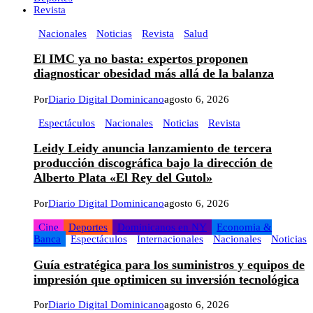
Revista
Nacionales
Noticias
Revista
Salud
El IMC ya no basta: expertos proponen
diagnosticar obesidad más allá de la balanza
Por
Diario Digital Dominicano
agosto 6, 2026
Espectáculos
Nacionales
Noticias
Revista
Leidy Leidy anuncia lanzamiento de tercera
producción discográfica bajo la dirección de
Alberto Plata «El Rey del Gutol»
Por
Diario Digital Dominicano
agosto 6, 2026
Cine
Deportes
Dominicanos en NY
Economia &
Banca
Espectáculos
Internacionales
Nacionales
Noticias
Guía estratégica para los suministros y equipos de
impresión que optimicen su inversión tecnológica
Por
Diario Digital Dominicano
agosto 6, 2026