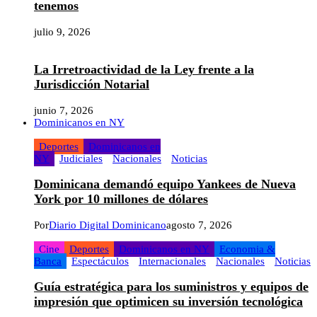
tenemos
julio 9, 2026
La Irretroactividad de la Ley frente a la
Jurisdicción Notarial
junio 7, 2026
Dominicanos en NY
Deportes
Dominicanos en
NY
Judiciales
Nacionales
Noticias
Dominicana demandó equipo Yankees de Nueva
York por 10 millones de dólares
Por
Diario Digital Dominicano
agosto 7, 2026
Cine
Deportes
Dominicanos en NY
Economia &
Banca
Espectáculos
Internacionales
Nacionales
Noticias
Guía estratégica para los suministros y equipos de
impresión que optimicen su inversión tecnológica