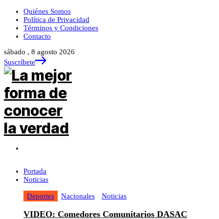
Quiénes Somos
Política de Privacidad
Términos y Condiciones
Contacto
sábado , 8 agosto 2026
Suscríbete
Portada
Noticias
Deportes
Nacionales
Noticias
VIDEO: Comedores Comunitarios DASAC