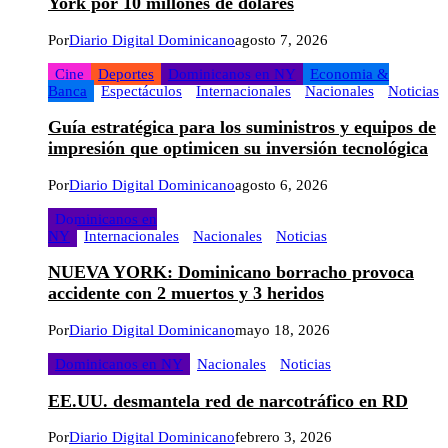
York por 10 millones de dólares
Por
Diario Digital Dominicano
agosto 7, 2026
Cine
Deportes
Dominicanos en NY
Economia &
Banca
Espectáculos
Internacionales
Nacionales
Noticias
Guía estratégica para los suministros y equipos de
impresión que optimicen su inversión tecnológica
Por
Diario Digital Dominicano
agosto 6, 2026
Dominicanos en
NY
Internacionales
Nacionales
Noticias
NUEVA YORK: Dominicano borracho provoca
accidente con 2 muertos y 3 heridos
Por
Diario Digital Dominicano
mayo 18, 2026
Dominicanos en NY
Nacionales
Noticias
EE.UU. desmantela red de narcotráfico en RD
Por
Diario Digital Dominicano
febrero 3, 2026