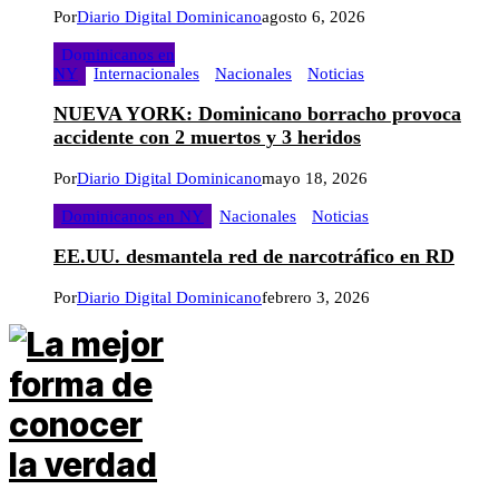
Por
Diario Digital Dominicano
agosto 6, 2026
Dominicanos en
NY
Internacionales
Nacionales
Noticias
NUEVA YORK: Dominicano borracho provoca
accidente con 2 muertos y 3 heridos
Por
Diario Digital Dominicano
mayo 18, 2026
Dominicanos en NY
Nacionales
Noticias
EE.UU. desmantela red de narcotráfico en RD
Por
Diario Digital Dominicano
febrero 3, 2026