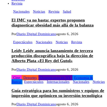
Revista
Nacionales
Noticias
Revista
Salud
El IMC ya no basta: expertos proponen
diagnosticar obesidad más allá de la balanza
Por
Diario Digital Dominicano
agosto 6, 2026
Espectáculos
Nacionales
Noticias
Revista
Leidy Leidy anuncia lanzamiento de tercera
producción discográfica bajo la dirección de
Alberto Plata «El Rey del Gutol»
Por
Diario Digital Dominicano
agosto 6, 2026
Cine
Deportes
Dominicanos en NY
Economia &
Banca
Espectáculos
Internacionales
Nacionales
Noticias
Guía estratégica para los suministros y equipos de
impresión que optimicen su inversión tecnológica
Por
Diario Digital Dominicano
agosto 6, 2026