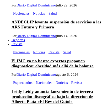
Por
Diario Digital Dominicano
julio 22, 2026
Nacionales
Noticias
Salud
ANDECLIP levanta suspensión de servicios a las
ARS Futuro y Primera
Por
Diario Digital Dominicano
julio 14, 2026
Deportes
Revista
Nacionales
Noticias
Revista
Salud
El IMC ya no basta: expertos proponen
diagnosticar obesidad más allá de la balanza
Por
Diario Digital Dominicano
agosto 6, 2026
Espectáculos
Nacionales
Noticias
Revista
Leidy Leidy anuncia lanzamiento de tercera
producción discográfica bajo la dirección de
Alberto Plata «El Rey del Gutol»