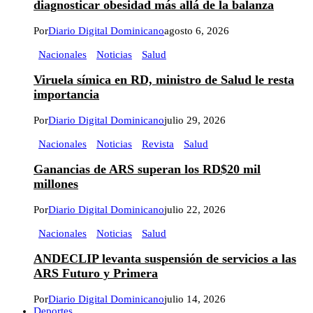
diagnosticar obesidad más allá de la balanza
Por
Diario Digital Dominicano
agosto 6, 2026
Nacionales
Noticias
Salud
Viruela símica en RD, ministro de Salud le resta
importancia
Por
Diario Digital Dominicano
julio 29, 2026
Nacionales
Noticias
Revista
Salud
Ganancias de ARS superan los RD$20 mil
millones
Por
Diario Digital Dominicano
julio 22, 2026
Nacionales
Noticias
Salud
ANDECLIP levanta suspensión de servicios a las
ARS Futuro y Primera
Por
Diario Digital Dominicano
julio 14, 2026
Deportes