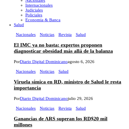
Nacionales
Internacionales
Judiciales
Policiales
Economia & Banca
Salud
Nacionales
Noticias
Revista
Salud
El IMC ya no basta: expertos proponen
diagnosticar obesidad más allá de la balanza
Por
Diario Digital Dominicano
agosto 6, 2026
Nacionales
Noticias
Salud
Viruela símica en RD, ministro de Salud le resta
importancia
Por
Diario Digital Dominicano
julio 29, 2026
Nacionales
Noticias
Revista
Salud
Ganancias de ARS superan los RD$20 mil
millones