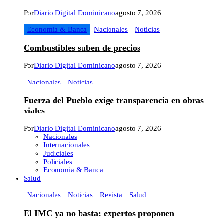
Por
Diario Digital Dominicano
agosto 7, 2026
Economia & Banca
Nacionales
Noticias
Combustibles suben de precios
Por
Diario Digital Dominicano
agosto 7, 2026
Nacionales
Noticias
Fuerza del Pueblo exige transparencia en obras
viales
Por
Diario Digital Dominicano
agosto 7, 2026
Nacionales
Internacionales
Judiciales
Policiales
Economia & Banca
Salud
Nacionales
Noticias
Revista
Salud
El IMC ya no basta: expertos proponen