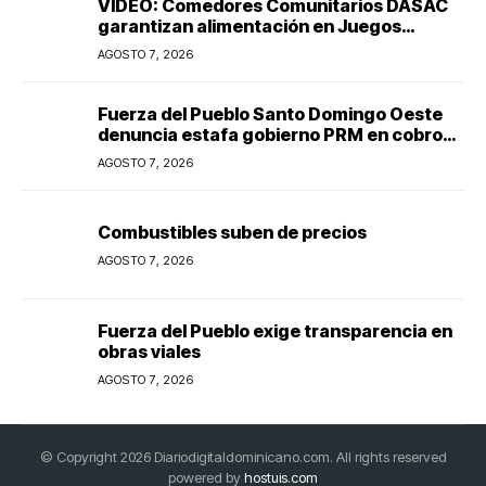
VIDEO: Comedores Comunitarios DASAC
garantizan alimentación en Juegos
Centroamericanos y del Caribe 2026
AGOSTO 7, 2026
Fuerza del Pueblo Santo Domingo Oeste
denuncia estafa gobierno PRM en cobro
peajes
AGOSTO 7, 2026
Combustibles suben de precios
AGOSTO 7, 2026
Fuerza del Pueblo exige transparencia en
obras viales
AGOSTO 7, 2026
© Copyright 2026 Diariodigitaldominicano.com. All rights reserved
powered by
hostuis.com