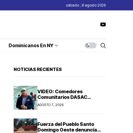
sábado , 8 agosto 2026
Dominicanos En NY
NOTICIAS RECIENTES
VIDEO: Comedores
Comunitarios DASAC
garantizan alimentación en
AGOSTO 7, 2026
Juegos Centroamericanos y
del Caribe 2026
Fuerza del Pueblo Santo
Domingo Oeste denuncia