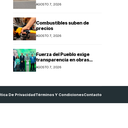
estafa gobierno PRM en
AGOSTO 7, 2026
cobro peajes
Combustibles suben de
precios
AGOSTO 7, 2026
Fuerza del Pueblo exige
transparencia en obras
viales
AGOSTO 7, 2026
ítica De Privacidad
Términos Y Condiciones
Contacto