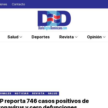
iones
Contacto
Salud
Deportes
Revista
Opinión
IONALES
NOTICIAS
REVISTA
SALUD
 reporta 746 casos positivos de
onavirus y cero defunciones