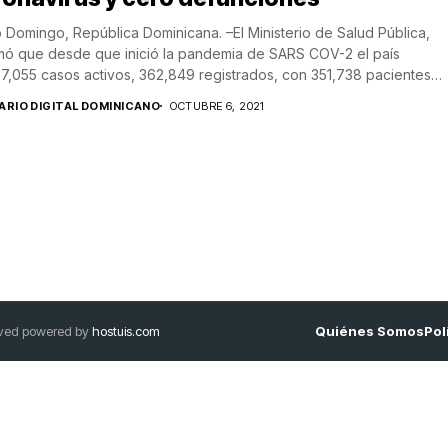
 Domingo, República Dominicana. –El Ministerio de Salud Pública,
mó que desde que inició la pandemia de SARS COV-2 el país
 7,055 casos activos, 362,849 registrados, con 351,738 pacientes
erados...
IARIO DIGITAL DOMINICANO
OCTUBRE 6, 2021
erved powered by
hostuis.com
Quiénes Somos
Pol