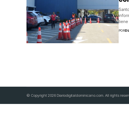
Santo
infor
tiene
recup
POR
D
© Copyright 2026 Diariodigitaldominicano.com. All rights res